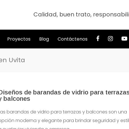
Calidad, buen trato, responsabili
Proyectos
Blog
Contáctenos
 en Uvita
Diseños de barandas de vidrio para terraza
y balcones
Las barandas de vidrio para terrazas y balcones son una
opción moderna y elegante para brindar seguridad y esti