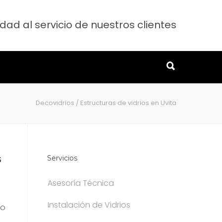
dad al servicio de nuestros clientes
Decovidrios
/
Estructuras de vidrios en Uvita
s
Servicios
Asesoría Técnica
Instalación de Vidrios
lo