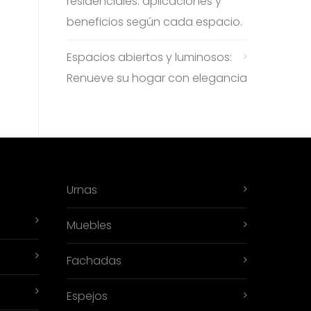
residenciales: aplicaciones y
beneficios según cada espacio.
Espacios abiertos y luminosos:
Renueve su hogar con elegancia
Urnas
Muebles
Fachadas
Espejos