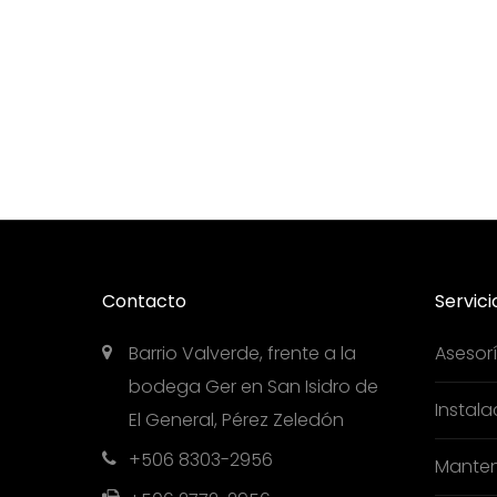
Contacto
Servici
Barrio Valverde, frente a la
Asesor
bodega Ger en San Isidro de
Instala
El General, Pérez Zeledón
+506 8303-2956
Manten