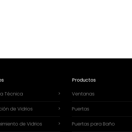
os
Productos
ía Técnica
Ventanas
ción de Vidrios
Puertas
imiento de Vidrios
Puertas para Baño